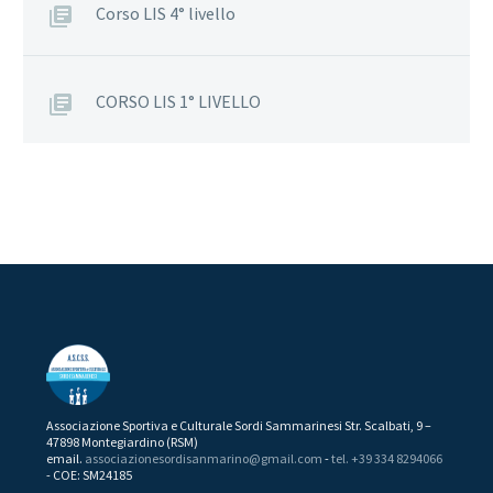
Corso LIS 4° livello
CORSO LIS 1° LIVELLO
Associazione Sportiva e Culturale Sordi Sammarinesi Str. Scalbati, 9 –
47898 Montegiardino (RSM)
email.
associazionesordisanmarino@gmail.com
-
tel. +39 334 8294066
- COE: SM24185